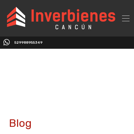
529988955349
Blog