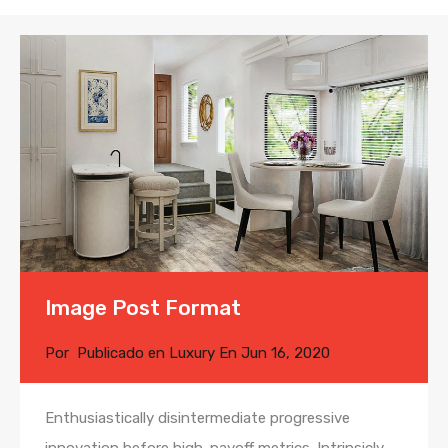
Image Post Format
Por
Publicado en
Luxury
En
Jun 16, 2020
Enthusiastically disintermediate progressive
innovation before high-payoff metrics. Intrinsicly