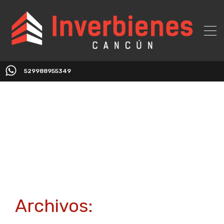
529988955349
Archivos: