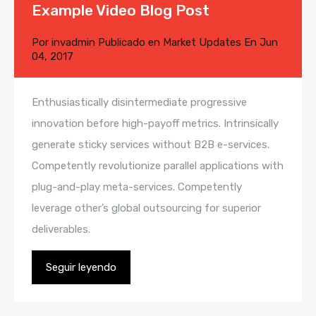
Example Video Blog Post
Por
invadmin
Publicado en
Market Updates
En
Jun
04, 2017
Enthusiastically disintermediate progressive
innovation before high-payoff metrics. Intrinsically
generate sticky services without B2B e-services.
Competently revolutionize parallel applications with
plug-and-play meta-services. Competently
leverage other’s global outsourcing for superior
deliverables.
Seguir leyendo