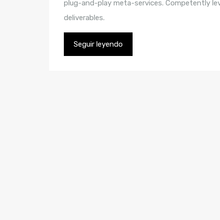
plug-and-play meta-services. Competently leve
deliverables.
Seguir leyendo