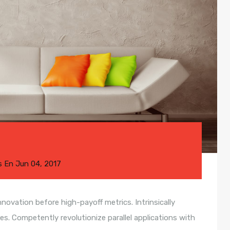
s
En
Jun 04, 2017
nnovation before high-payoff metrics. Intrinsically
s. Competently revolutionize parallel applications with