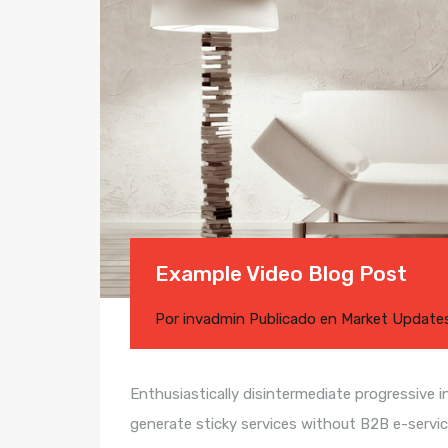
Example Video Blog Post
Por
invadmin
Publicado en
Market Update
Enthusiastically disintermediate progressive i
generate sticky services without B2B e-service