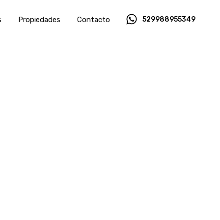
s
Propiedades
Contacto
529988955349