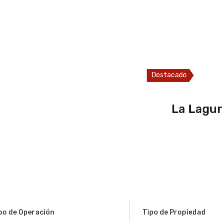
Destacado
Destacado
Destacado
La Lagu
Palma A
La Selva
po de Operación
Tipo de Propiedad